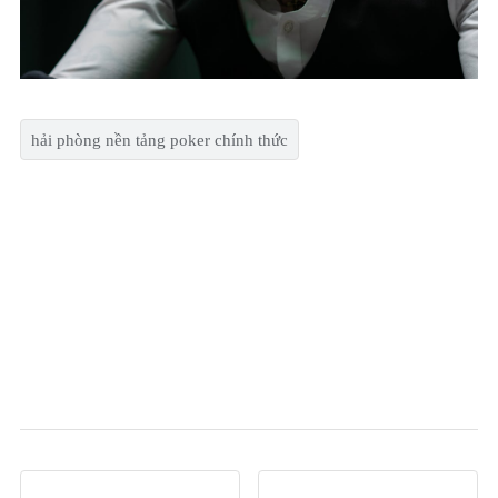
hải phòng nền tảng poker chính thức