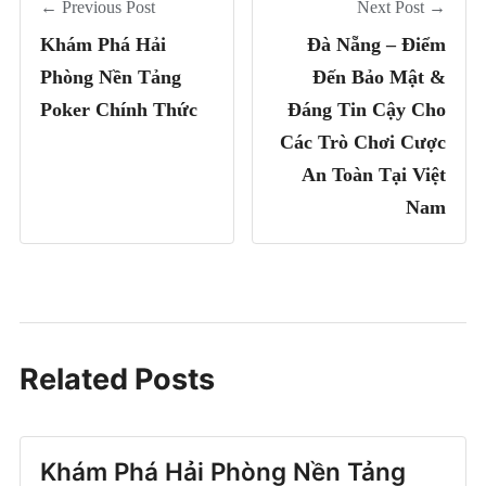
← Previous Post
Next Post →
Khám Phá Hải
Đà Nẵng – Điểm
Phòng Nền Tảng
Đến Bảo Mật &
Poker Chính Thức
Đáng Tin Cậy Cho
Các Trò Chơi Cược
An Toàn Tại Việt
Nam
Related Posts
Khám Phá Hải Phòng Nền Tảng